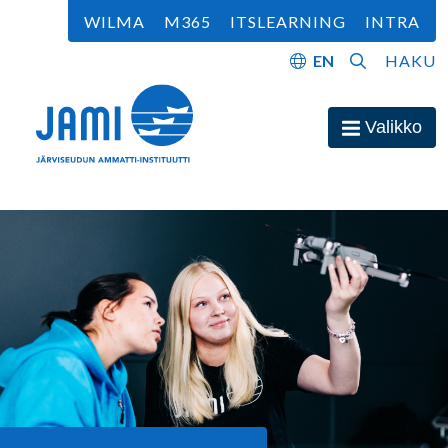
Siirry sisältöön
WILMA
M365
ITSLEARNING
INTRA
EN
HAKU
Etusivu
Valikko
Avaa