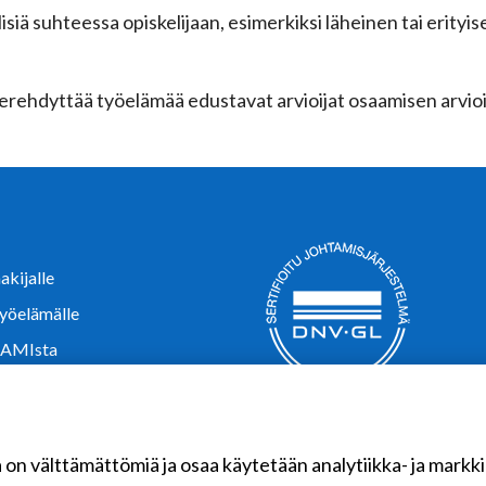
ellisiä suhteessa opiskelijaan, esimerkiksi läheinen tai erity
erehdyttää työelämää edustavat arvioijat osaamisen arvioi
akijalle
työelämälle
JAMIsta
äytännöt
ttavuusseloste
 on välttämättömiä ja osaa käytetään analytiikka- ja markki