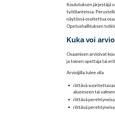
Koulutuksen järjestäjä 
työtilanteissa. Perustell
näytössä osoitettua osaa
Opetushallituksen tutk
Kuka voi arvi
Osaamisen arvioivat koul
ja toinen opettaja tai er
Arvioijilla tulee olla
riittävä suoritettava
alueeseen tai valmen
riittävä perehtyneisy
riittävä perehtyneis