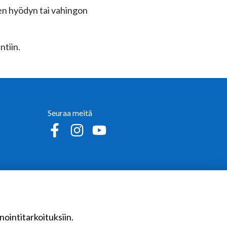
isen hyödyn tai vahingon
ntiin.
Seuraa meitä
Sosiaalinen media: facebook
Sosiaalinen media: instagram
Sosiaalinen media: youtube
nointitarkoituksiin.