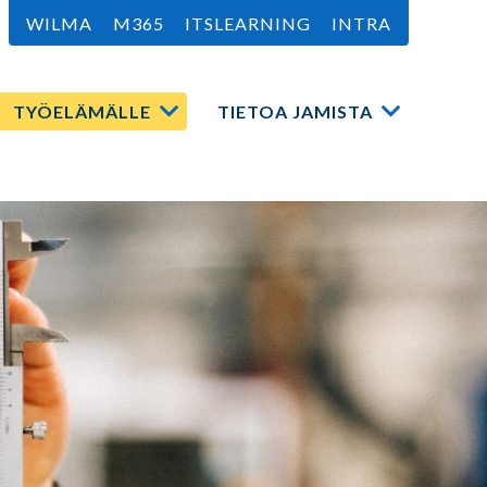
WILMA
M365
ITSLEARNING
INTRA
TYÖELÄMÄLLE
TIETOA JAMISTA
a
Avaa
Avaa