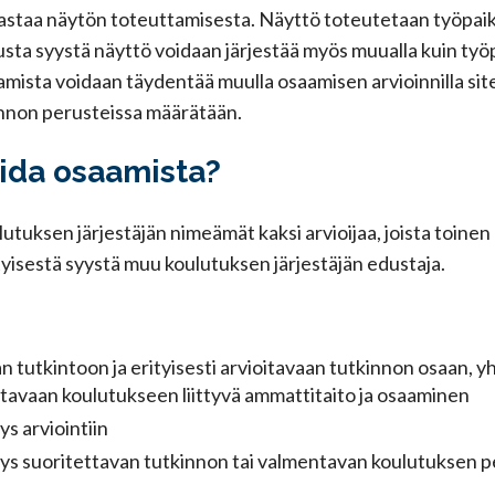
vastaa näytön toteuttamisesta. Näyttö toteutetaan työpaik
usta syystä näyttö voidaan järjestää myös muualla kuin työp
mista voidaan täydentää muulla osaamisen arvioinnilla site
innon perusteissa määrätään.
oida osaamista?
utuksen järjestäjän nimeämät kaksi arvioijaa, joista toine
ityisestä syystä muu koulutuksen järjestäjän edustaja.
an tutkintoon ja erityisesti arvioitavaan tutkinnon osaan, 
tavaan koulutukseen liittyvä ammattitaito ja osaaminen
ys arviointiin
yys suoritettavan tutkinnon tai valmentavan koulutuksen pe