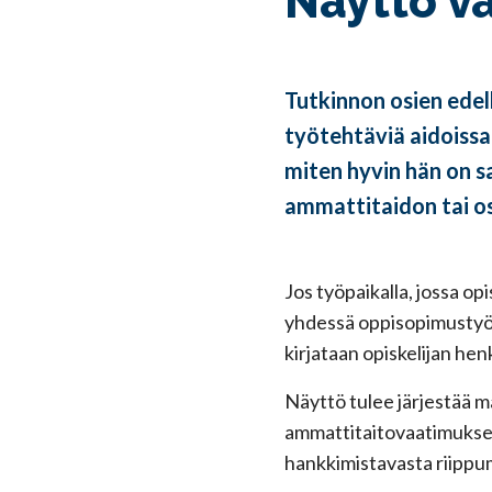
Näyttö v
Tutkinnon osien ede
työtehtäviä aidoissa 
miten hyvin hän on s
ammattitaidon tai o
Jos työpaikalla, jossa op
yhdessä oppisopimustyön
kirjataan opiskelijan h
Näyttö tulee järjestää m
ammattitaitovaatimukset 
hankkimistavasta riippu