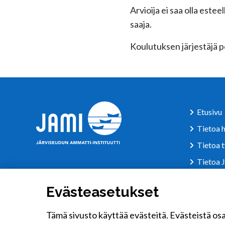
Arvioija ei saa olla este
saaja.
Koulutuksen järjestäjä p
Etusivu
Tietoa h
Tietoa 
Tietoa 
Evästek
Evästeasetukset
Saavute
Tämä sivusto käyttää evästeitä. Evästeistä osa