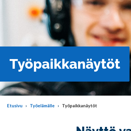
Työpaikkanäytöt
Etusivu
Työelämälle
Työpaikkanäytöt