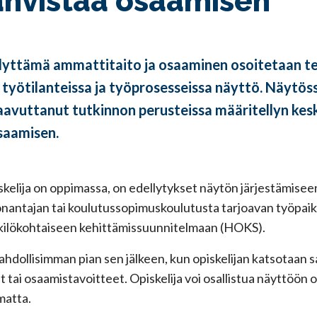
ahvistaa osaamisen
llyttämä ammattitaito ja osaaminen osoitetaan 
työtilanteissa ja työprosesseissa näyttö. Näytössä
aavuttanut tutkinnon perusteissa määritellyn kes
saamisen.
iskelija on oppimassa, on edellytykset näytön järjestämiseen
antajan tai koulutussopimuskoulutusta tarjoavan työpaik
enkilökohtaiseen kehittämissuunnitelmaan (HOKS).
ahdollisimman pian sen jälkeen, kun opiskelijan katsotaan
tai osaamistavoitteet. Opiskelija voi osallistua näyttöön
matta.