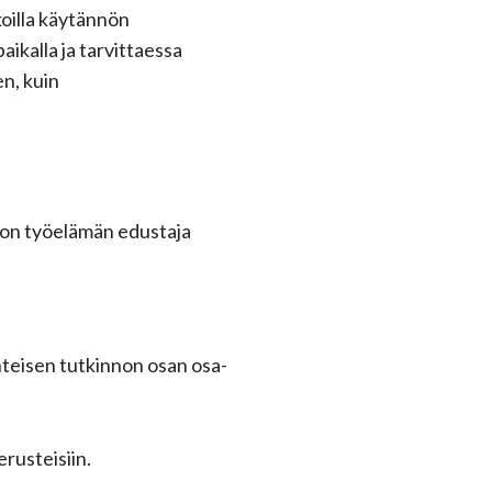
oilla käytännön
aikalla ja tarvittaessa
n, kuin
n on työelämän edustaja
yhteisen tutkinnon osan osa-
rusteisiin.