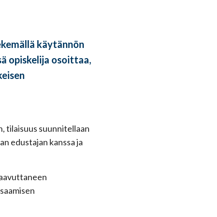
tekemällä käytännön
 opiskelija osoittaa,
keisen
, tilaisuus suunnitellaan
an edustajan kanssa ja
 saavuttaneen
 osaamisen