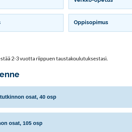
s
Oppisopimus
tää 2-3 vuotta riippuen taustakoulutuksestasi.
kenne
t tutkinnon osat, 40 osp
non osat, 105 osp