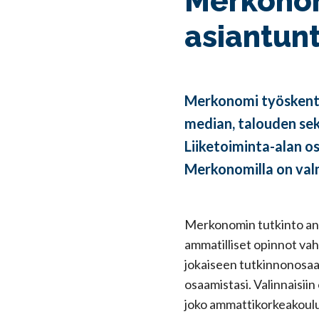
Merkonom
asiantunt
Merkonomi työskentel
median, talouden sekä
Liiketoiminta-alan os
Merkonomilla on val
Merkonomin tutkinto anta
ammatilliset opinnot vahv
jokaiseen tutkinnonosaa
osaamistasi. Valinnaisiin
joko ammattikorkeakoulus