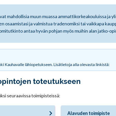
vat mahdollisia muun muassa ammattikorkeakouluissa ja ylio
en osaamistasi ja valmistua tradenomiksi tai vaikkapa kau
omitutkinto antaa hyvän pohjan myös muihin alan jatko-opi
ki Kauhavalle lähiopetukseen. Lisätietoja alla olevasta linkistä:
opintojen toteutukseen
ksi seuraavissa toimipisteissä:
Alavuden toimipiste