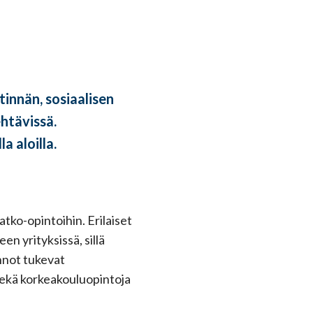
innän, sosiaalisen
ehtävissä.
a aloilla.
tko-opintoihin. Erilaiset
en yrityksissä, sillä
nnot tukevat
 sekä korkeakouluopintoja