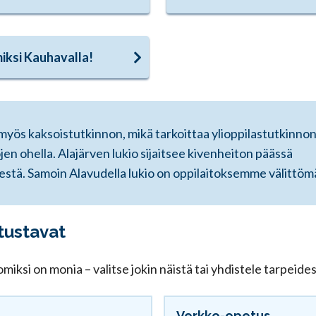
iksi Kauhavalla!
ä myös kaksoistutkinnon, mikä tarkoittaa ylioppilastutkinno
jen ohella. Alajärven lukio sijaitsee kivenheiton päässä
estä. Samoin Alavudella lukio on oppilaitoksemme välittöm
tustavat
miksi on monia – valitse jokin näistä tai yhdistele tarpeide
Verkko-opetus