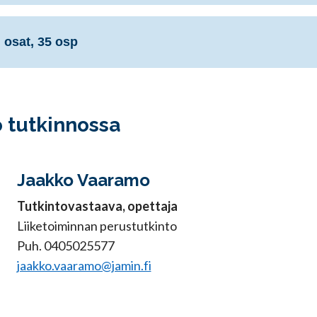
 osat, 35 osp
 tutkinnossa
Jaakko Vaaramo
Tutkintovastaava, opettaja
Liiketoiminnan perustutkinto
Puh. 0405025577
jaakko.vaaramo@jamin.fi