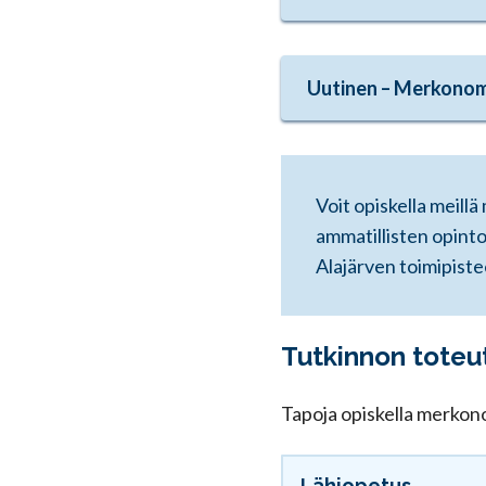
Uutinen – Merkonom
Voit opiskella meill
ammatillisten opinto
Alajärven toimipiste
Tutkinnon toteu
Tapoja opiskella merkono
Lähiopetus