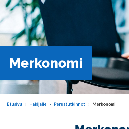
Merkonomi
Etusivu
Hakijalle
Perustutkinnot
Merkonomi