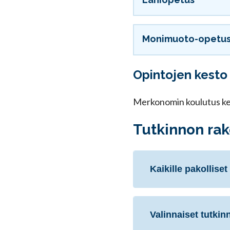
Monimuoto-opetu
Opintojen kesto
Merkonomin koulutus kes
Tutkinnon ra
Kaikille pakollise
Valinnaiset tutkin