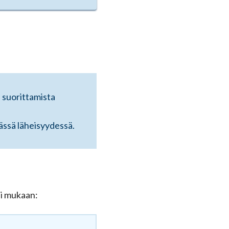
n suorittamista
ässä läheisyydessä.
si mukaan: