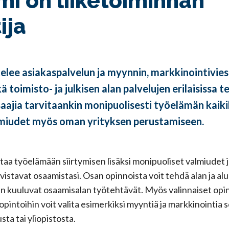
i on liiketoiminnan
ija
ee asiakaspalvelun ja myynnin, markkinointiviest
 toimisto- ja julkisen alan palvelujen erilaisissa t
aajia tarvitaankin monipuolisesti työelämän kaikill
miudet myös oman yrityksen perustamiseen.
a työelämään siirtymisen lisäksi monipuoliset valmiudet ja
istavat osaamistasi. Osan opinnoista voit tehdä alan ja alue
n kuuluvat osaamisalan työtehtävät. Myös valinnaiset opi
 opintoihin voit valita esimerkiksi myyntiä ja markkinointia
ta tai yliopistosta.