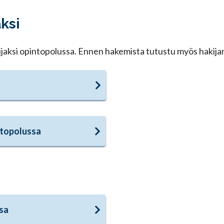
ksi
lijaksi opintopolussa. Ennen hakemista tutustu myös hakij
ntopolussa
sa