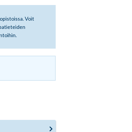
pistoissa. Voit
ppatieteiden
ntoihin.