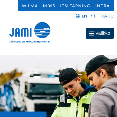
Siirry sisältöön
WILMA
M365
ITSLEARNING
INTRA
EN
HAKU
Etusivu
Valikko
Avaa