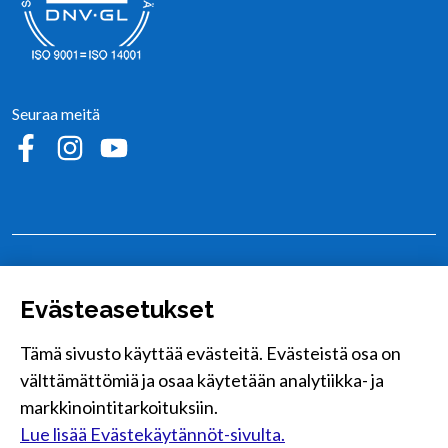
Seuraa meitä
Sosiaalinen media: facebook
Sosiaalinen media: instagram
Sosiaalinen media: youtube
Alajärvi
Hoiskontie 25, 62900 Alajärvi
Evästeasetukset
Kurejoki
Tämä sivusto käyttää evästeitä. Evästeistä osa on
Kurejoentie 390, 62710 Kurejoki
välttämättömiä ja osaa käytetään analytiikka- ja
Lappajärvi
markkinointitarkoituksiin.
Erkkiläntie 2, 62600 Lappajärvi
Lue lisää Evästekäytännöt-sivulta.