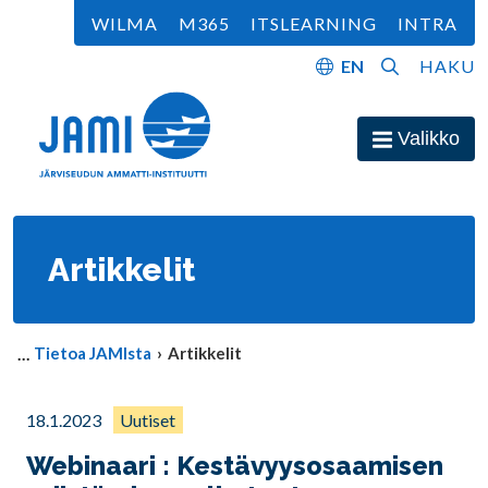
Siirry sisältöön
WILMA
M365
ITSLEARNING
INTRA
EN
HAKU
Etusivu
Valikko
Avaa
Artikkelit
Tietoa JAMIsta
Artikkelit
18.1.2023
Uutiset
Webinaari : Kestävyysosaamisen