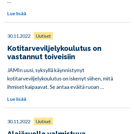
…
Lue lisää
30.11.2022
Uutiset
Kotitarveviljelykoulutus on
vastannut toiveisiin
JAMIn uusi, syksyllä käynnistynyt
kotitarveviljelykoulutus on iskenyt siihen, mitä
ihmiset kaipaavat. Se antaa eväitä ruoan …
Lue lisää
30.11.2022
Uutiset
Alajärvelle valmistuva