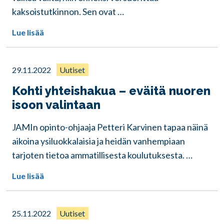
kaksoistutkinnon. Sen ovat …
Lue lisää
29.11.2022
Uutiset
Kohti yhteishakua – eväitä nuoren
isoon valintaan
JAMIn opinto-ohjaaja Petteri Karvinen tapaa näinä
aikoina ysiluokkalaisia ja heidän vanhempiaan
tarjoten tietoa ammatillisesta koulutuksesta. …
Lue lisää
25.11.2022
Uutiset