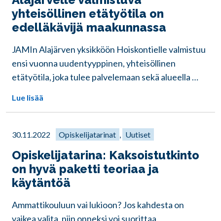
yhteisöllinen etätyötila on
edelläkävijä maakunnassa
JAMIn Alajärven yksikköön Hoiskontielle valmistuu
ensi vuonna uudentyyppinen, yhteisöllinen
etätyötila, joka tulee palvelemaan sekä alueella …
Lue lisää
30.11.2022
Opiskelijatarinat
,
Uutiset
Opiskelijatarina: Kaksoistutkinto
on hyvä paketti teoriaa ja
käytäntöä
Ammattikouluun vai lukioon? Jos kahdesta on
vaikea valita, niin onneksi voi suorittaa