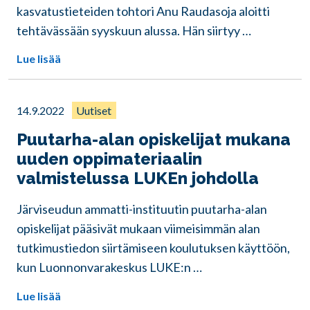
kasvatustieteiden tohtori Anu Raudasoja aloitti
tehtävässään syyskuun alussa. Hän siirtyy …
Lue lisää
14.9.2022
Uutiset
Puutarha-alan opiskelijat mukana
uuden oppimateriaalin
valmistelussa LUKEn johdolla
Järviseudun ammatti-instituutin puutarha-alan
opiskelijat pääsivät mukaan viimeisimmän alan
tutkimustiedon siirtämiseen koulutuksen käyttöön,
kun Luonnonvarakeskus LUKE:n …
Lue lisää