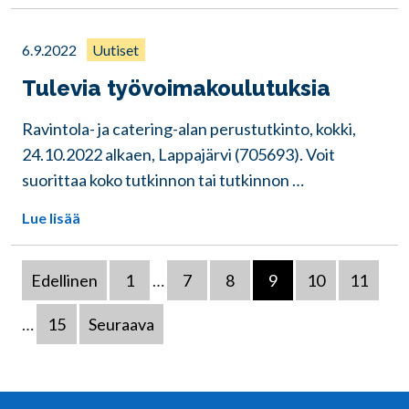
6.9.2022
Uutiset
Tulevia työvoimakoulutuksia
Ravintola- ja catering-alan perustutkinto, kokki,
24.10.2022 alkaen, Lappajärvi (705693). Voit
suorittaa koko tutkinnon tai tutkinnon …
Lue lisää
Edellinen
1
…
7
8
9
10
11
…
15
Seuraava