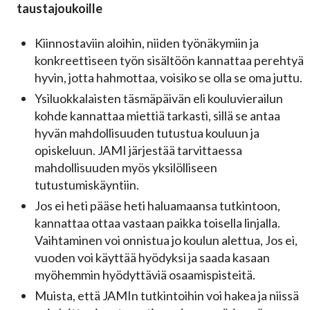
taustajoukoille
Kiinnostaviin aloihin, niiden työnäkymiin ja
konkreettiseen työn sisältöön kannattaa perehtyä
hyvin, jotta hahmottaa, voisiko se olla se oma juttu.
Ysiluokkalaisten täsmäpäivän eli kouluvierailun
kohde kannattaa miettiä tarkasti, sillä se antaa
hyvän mahdollisuuden tutustua kouluun ja
opiskeluun. JAMI järjestää tarvittaessa
mahdollisuuden myös yksilölliseen
tutustumiskäyntiin.
Jos ei heti pääse heti haluamaansa tutkintoon,
kannattaa ottaa vastaan paikka toisella linjalla.
Vaihtaminen voi onnistua jo koulun alettua, Jos ei,
vuoden voi käyttää hyödyksi ja saada kasaan
myöhemmin hyödyttäviä osaamispisteitä.
Muista, että JAMIn tutkintoihin voi hakea ja niissä