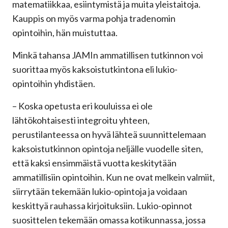
matematiikkaa, esiintymistä ja muita yleistaitoja.
Kauppis on myös varma pohja tradenomin
opintoihin, hän muistuttaa.
Minkä tahansa JAMIn ammatillisen tutkinnon voi
suorittaa myös kaksoistutkintona eli lukio-
opintoihin yhdistäen.
– Koska opetusta eri kouluissa ei ole
lähtökohtaisesti integroitu yhteen,
perustilanteessa on hyvä lähteä suunnittelemaan
kaksoistutkinnon opintoja neljälle vuodelle siten,
että kaksi ensimmäistä vuotta keskitytään
ammatillisiin opintoihin. Kun ne ovat melkein valmiit,
siirrytään tekemään lukio-opintoja ja voidaan
keskittyä rauhassa kirjoituksiin. Lukio-opinnot
suosittelen tekemään omassa kotikunnassa, jossa