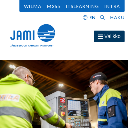
Siirry sisältöön
WILMA
M365
ITSLEARNING
INTRA
EN
HAKU
Etusivu
Valikko
Avaa