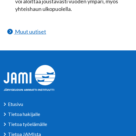
voi aloittaa joustavasti vuoden ympäri, myös
yhteishaun ulkopuolella.
Muut uutiset
Etusivu
Tietoa hakijalle
Tietoa työelämälle
Tietoa JAMIsta