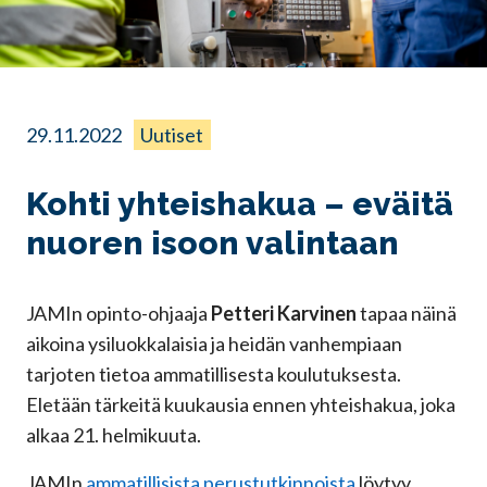
29.11.2022
Uutiset
Kohti yhteishakua – eväitä
nuoren isoon valintaan
JAMIn opinto-ohjaaja
Petteri Karvinen
tapaa näinä
aikoina ysiluokkalaisia ja heidän vanhempiaan
tarjoten tietoa ammatillisesta koulutuksesta.
Eletään tärkeitä kuukausia ennen yhteishakua, joka
alkaa 21. helmikuuta.
JAMIn
ammatillisista perustutkinnoista
löytyy