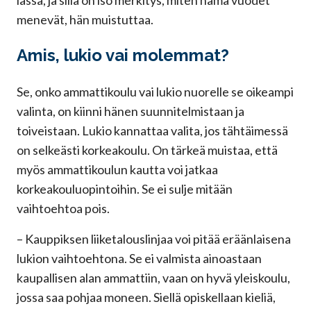
iässä, ja sillä on iso merkitys, miten nämä vuodet
menevät, hän muistuttaa.
Amis, lukio vai molemmat?
Se, onko ammattikoulu vai lukio nuorelle se oikeampi
valinta, on kiinni hänen suunnitelmistaan ja
toiveistaan. Lukio kannattaa valita, jos tähtäimessä
on selkeästi korkeakoulu. On tärkeä muistaa, että
myös ammattikoulun kautta voi jatkaa
korkeakouluopintoihin. Se ei sulje mitään
vaihtoehtoa pois.
– Kauppiksen liiketalouslinjaa voi pitää eräänlaisena
lukion vaihtoehtona. Se ei valmista ainoastaan
kaupallisen alan ammattiin, vaan on hyvä yleiskoulu,
jossa saa pohjaa moneen. Siellä opiskellaan kieliä,