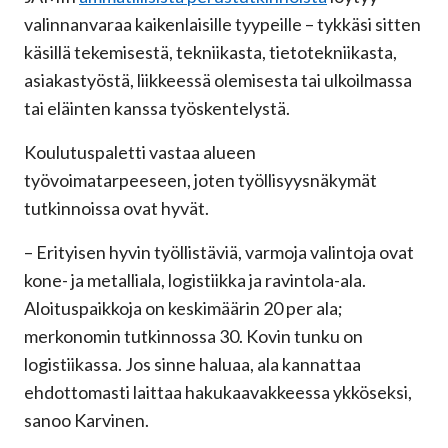
valinnanvaraa kaikenlaisille tyypeille – tykkäsi sitten
käsillä tekemisestä, tekniikasta, tietotekniikasta,
asiakastyöstä, liikkeessä olemisesta tai ulkoilmassa
tai eläinten kanssa työskentelystä.
Koulutuspaletti vastaa alueen
työvoimatarpeeseen, joten työllisyysnäkymät
tutkinnoissa ovat hyvät.
– Erityisen hyvin työllistäviä, varmoja valintoja ovat
kone- ja metalliala, logistiikka ja ravintola-ala.
Aloituspaikkoja on keskimäärin 20 per ala;
merkonomin tutkinnossa 30. Kovin tunku on
logistiikassa. Jos sinne haluaa, ala kannattaa
ehdottomasti laittaa hakukaavakkeessa ykköseksi,
sanoo Karvinen.