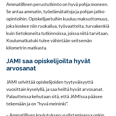
Ammatillinen perustutkinto on hyvä pohja moneen.
Se antaa ammatin, työelämätaitoja ja pohjan jatko-
opintoihin. Opiskelijaetuihin kuuluu maksuttomuus,
joka koskee niin ruokailua, työvaatteita, turvakenkiä
kuin tietokoneita tutkinnoissa, joissa niitä tarvitaan.
Koulumatkatuki tulee vähintään seitsemän
kilometrin matkasta.
JAMI saa opiskelijoilta hyvät
arvosanat
JAMI selvittää opiskelijoiden tyytyväisyyttä
vuosittain kyselyllä, ja saa heiltä hyvät arvosanat.
Palautteissa kehutaan sitä, että JAMIssa pääsee
tekemään ja on ”hyvä meininki”.
– Ammatillisen koulutuksen uudistamisessa onkin