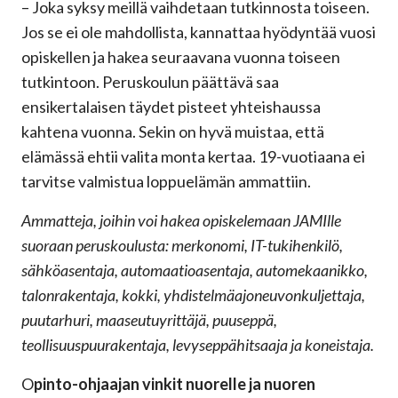
– Joka syksy meillä vaihdetaan tutkinnosta toiseen.
Jos se ei ole mahdollista, kannattaa hyödyntää vuosi
opiskellen ja hakea seuraavana vuonna toiseen
tutkintoon. Peruskoulun päättävä saa
ensikertalaisen täydet pisteet yhteishaussa
kahtena vuonna. Sekin on hyvä muistaa, että
elämässä ehtii valita monta kertaa. 19-vuotiaana ei
tarvitse valmistua loppuelämän ammattiin.
Ammatteja, joihin voi hakea opiskelemaan JAMIlle
suoraan peruskoulusta: merkonomi, IT-tukihenkilö,
sähköasentaja, automaatioasentaja, automekaanikko,
talonrakentaja, kokki, yhdistelmäajoneuvonkuljettaja,
puutarhuri, maaseutuyrittäjä, puuseppä,
teollisuuspuurakentaja, levyseppähitsaaja ja koneistaja.
O
pinto-ohjaajan vinkit nuorelle ja nuoren