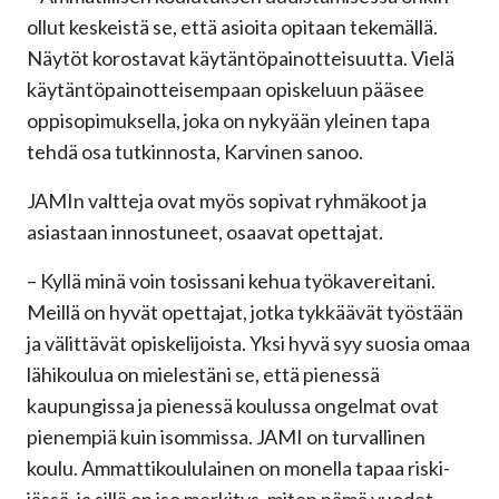
ollut keskeistä se, että asioita opitaan tekemällä.
Näytöt korostavat käytäntöpainotteisuutta. Vielä
käytäntöpainotteisempaan opiskeluun pääsee
oppisopimuksella, joka on nykyään yleinen tapa
tehdä osa tutkinnosta, Karvinen sanoo.
JAMIn valtteja ovat myös sopivat ryhmäkoot ja
asiastaan innostuneet, osaavat opettajat.
– Kyllä minä voin tosissani kehua työkavereitani.
Meillä on hyvät opettajat, jotka tykkäävät työstään
ja välittävät opiskelijoista. Yksi hyvä syy suosia omaa
lähikoulua on mielestäni se, että pienessä
kaupungissa ja pienessä koulussa ongelmat ovat
pienempiä kuin isommissa. JAMI on turvallinen
koulu. Ammattikoululainen on monella tapaa riski-