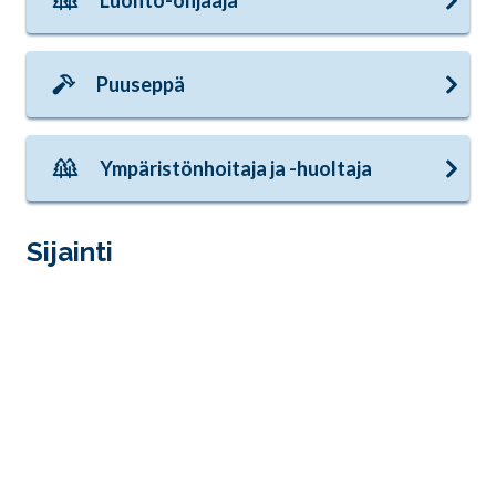
Luonto-ohjaaja
Puuseppä
Ympäristönhoitaja ja -huoltaja
Sijainti