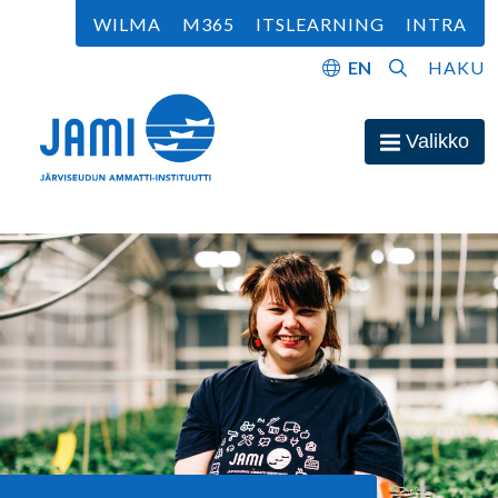
Siirry sisältöön
WILMA
M365
ITSLEARNING
INTRA
EN
HAKU
Etusivu
Valikko
Avaa