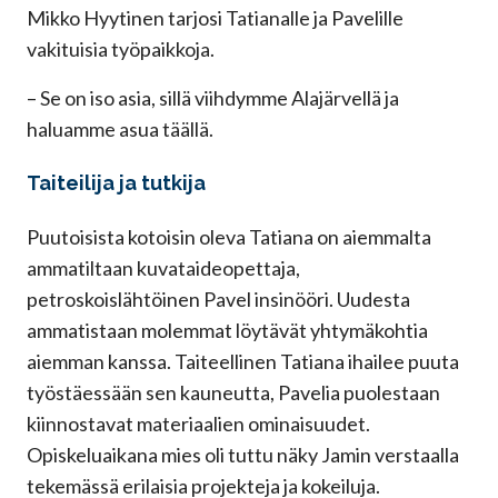
Mikko Hyytinen tarjosi Tatianalle ja Pavelille
vakituisia työpaikkoja.
– Se on iso asia, sillä viihdymme Alajärvellä ja
haluamme asua täällä.
Taiteilija ja tutkija
Puutoisista kotoisin oleva Tatiana on aiemmalta
ammatiltaan kuvataideopettaja,
petroskoislähtöinen Pavel insinööri. Uudesta
ammatistaan molemmat löytävät yhtymäkohtia
aiemman kanssa. Taiteellinen Tatiana ihailee puuta
työstäessään sen kauneutta, Pavelia puolestaan
kiinnostavat materiaalien ominaisuudet.
Opiskeluaikana mies oli tuttu näky Jamin verstaalla
tekemässä erilaisia projekteja ja kokeiluja.