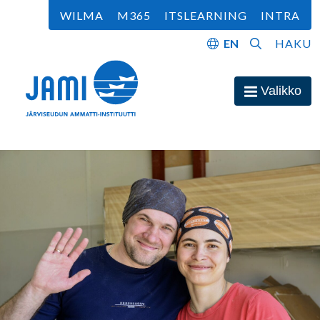
Siirry sisältöön
WILMA
M365
ITSLEARNING
INTRA
EN
HAKU
Etusivu
Valikko
Avaa