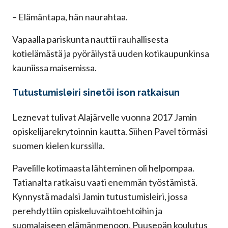
– Elämäntapa, hän naurahtaa.
Vapaalla pariskunta nauttii rauhallisesta
kotielämästä ja pyöräilystä uuden kotikaupunkinsa
kauniissa maisemissa.
Tutustumisleiri sinetöi ison ratkaisun
Leznevat tulivat Alajärvelle vuonna 2017 Jamin
opiskelijarekrytoinnin kautta. Siihen Pavel törmäsi
suomen kielen kurssilla.
Pavelille kotimaasta lähteminen oli helpompaa.
Tatianalta ratkaisu vaati enemmän työstämistä.
Kynnystä madalsi Jamin tutustumisleiri, jossa
perehdyttiin opiskeluvaihtoehtoihin ja
suomalaiseen elämänmenoon. Puusepän koulutus