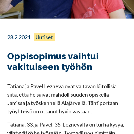
28.2.2021
Uutiset
Oppisopimus vaihtui
vakituiseen työhön
Tatiana ja Pavel Lezneva ovat valtavan kiitollisia
siitä, että he saivat mahdollisuuden opiskella
Jamissa ja työskennellä Alajärvellä. Tähtiportaan
työyhteisö on ottanut hyvin vastaan.
Tatiana, 33, ja Pavel, 35, Leznevalta on turha kysyä,
viihtyvätkö he työssään. Tyytyväisyys nimittäin