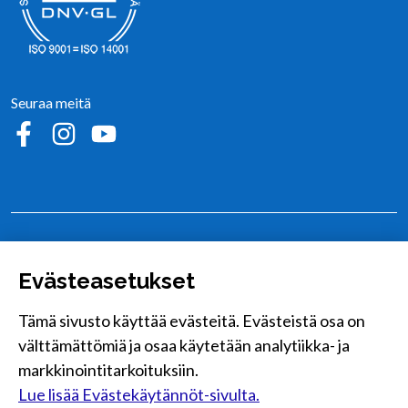
Seuraa meitä
Sosiaalinen media: facebook
Sosiaalinen media: instagram
Sosiaalinen media: youtube
Alajärvi
Hoiskontie 25, 62900 Alajärvi
Evästeasetukset
Kurejoki
Tämä sivusto käyttää evästeitä. Evästeistä osa on
Kurejoentie 390, 62710 Kurejoki
välttämättömiä ja osaa käytetään analytiikka- ja
Lappajärvi
markkinointitarkoituksiin.
Erkkiläntie 2, 62600 Lappajärvi
Lue lisää Evästekäytännöt-sivulta.