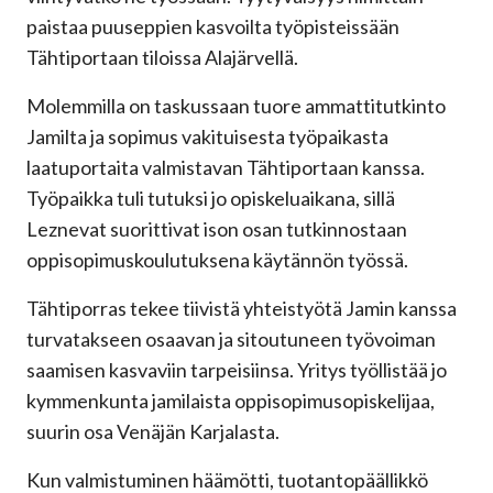
paistaa puuseppien kasvoilta työpisteissään
Tähtiportaan tiloissa Alajärvellä.
Molemmilla on taskussaan tuore ammattitutkinto
Jamilta ja sopimus vakituisesta työpaikasta
laatuportaita valmistavan Tähtiportaan kanssa.
Työpaikka tuli tutuksi jo opiskeluaikana, sillä
Leznevat suorittivat ison osan tutkinnostaan
oppisopimuskoulutuksena käytännön työssä.
Tähtiporras tekee tiivistä yhteistyötä Jamin kanssa
turvatakseen osaavan ja sitoutuneen työvoiman
saamisen kasvaviin tarpeisiinsa. Yritys työllistää jo
kymmenkunta jamilaista oppisopimusopiskelijaa,
suurin osa Venäjän Karjalasta.
Kun valmistuminen häämötti, tuotantopäällikkö