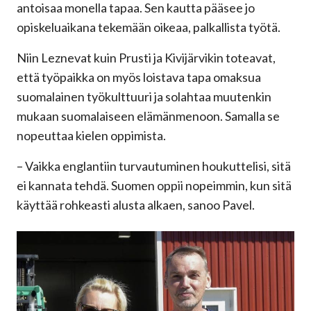
antoisaa monella tapaa. Sen kautta pääsee jo
opiskeluaikana tekemään oikeaa, palkallista työtä.
Niin Leznevat kuin Prusti ja Kivijärvikin toteavat,
että työpaikka on myös loistava tapa omaksua
suomalainen työkulttuuri ja solahtaa muutenkin
mukaan suomalaiseen elämänmenoon. Samalla se
nopeuttaa kielen oppimista.
– Vaikka englantiin turvautuminen houkuttelisi, sitä
ei kannata tehdä. Suomen oppii nopeimmin, kun sitä
käyttää rohkeasti alusta alkaen, sanoo Pavel.