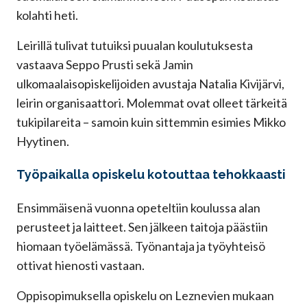
kolahti heti.
Leirillä tulivat tutuiksi puualan koulutuksesta
vastaava Seppo Prusti sekä Jamin
ulkomaalaisopiskelijoiden avustaja Natalia Kivijärvi,
leirin organisaattori. Molemmat ovat olleet tärkeitä
tukipilareita – samoin kuin sittemmin esimies Mikko
Hyytinen.
Työpaikalla opiskelu kotouttaa tehokkaasti
Ensimmäisenä vuonna opeteltiin koulussa alan
perusteet ja laitteet. Sen jälkeen taitoja päästiin
hiomaan työelämässä. Työnantaja ja työyhteisö
ottivat hienosti vastaan.
Oppisopimuksella opiskelu on Leznevien mukaan