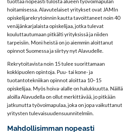
tuottaa nopeasti tulosta alueen työvoimapulan
hoitamisessa. Alavutelaiset yritykset ovat JAMIn
opiskelijarekrytoinnin kautta tavoittaneet noin 40
venäjänkarjalaista opiskelijaa, jotka tulevat
kouluttautumaan pitkälti yrityksissä ja niiden
tarpeisiin. Moni heistä on jo aiemmin aloittanut
opinnot Suomessa ja siirtyy nyt Alavudelle.
Rekrytoitavista noin 15 tulee suorittamaan
kokkipuolen opintoja. Puu- tai kone- ja
tuotantotekniikan opinnot aloittaa 10–15
opiskelijaa. Myös hoiva-alalle on halukkuutta. Näillä
aloilla Alavudella on ollut merkittävää, jo pitkään
jatkunutta työvoimapulaa, joka on jopa vaikuttanut
yritysten tulevaisuudensuunnitelmiin.
Mahdollisimman nopeasti