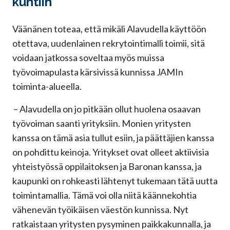
kuntiin
Väänänen toteaa, että mikäli Alavudella käyttöön
otettava, uudenlainen rekrytointimalli toimii, sitä
voidaan jatkossa soveltaa myös muissa
työvoimapulasta kärsivissä kunnissa JAMIn
toiminta-alueella.
– Alavudella on jo pitkään ollut huolena osaavan
työvoiman saanti yrityksiin. Monien yritysten
kanssa on tämä asia tullut esiin, ja päättäjien kanssa
on pohdittu keinoja. Yritykset ovat olleet aktiivisia
yhteistyössä oppilaitoksen ja Baronan kanssa, ja
kaupunki on rohkeasti lähtenyt tukemaan tätä uutta
toimintamallia. Tämä voi olla niitä käännekohtia
vähenevän työikäisen väestön kunnissa. Nyt
ratkaistaan yritysten pysyminen paikkakunnalla, ja