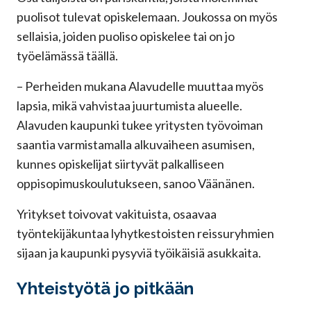
puolisot tulevat opiskelemaan. Joukossa on myös
sellaisia, joiden puoliso opiskelee tai on jo
työelämässä täällä.
– Perheiden mukana Alavudelle muuttaa myös
lapsia, mikä vahvistaa juurtumista alueelle.
Alavuden kaupunki tukee yritysten työvoiman
saantia varmistamalla alkuvaiheen asumisen,
kunnes opiskelijat siirtyvät palkalliseen
oppisopimuskoulutukseen, sanoo Väänänen.
Yritykset toivovat vakituista, osaavaa
työntekijäkuntaa lyhytkestoisten reissuryhmien
sijaan ja kaupunki pysyviä työikäisiä asukkaita.
Yhteistyötä jo pitkään