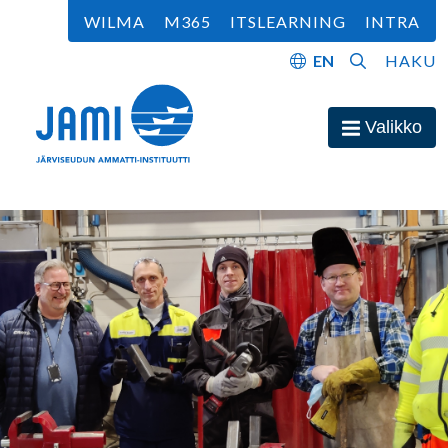
Siirry sisältöön
WILMA
M365
ITSLEARNING
INTRA
EN
HAKU
Etusivu
Valikko
Avaa