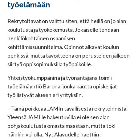
työelämään
Rekrytoitavat on valittu siten, että heillä on jo alan
koulutusta ja työkokemusta. Jokaiselle tehdään
henkilökohtainen osaamisen
kehittämissuunnitelma. Opinnot alkavat koulun
penkissä, mutta tavoitteena on perusteiden jälkeen
siirtyä oppisopimuksilla työpaikoille.
Yhteistyökumppanina ja työnantajana toimii
työelämäyhtiö Barona, jonka kautta opiskelijat
työllistyvät alueen eri yrityksiin.
– Tämä poikkeaa JAMIn tavallisesta rekrytoinnista.
Yleensä JAMIlle hakeutuvilla ei ole sen alan
pohjakoulutusta omasta maastaan, mutta toki
näinkin voi olla. Nyt Alavudelle haettiin