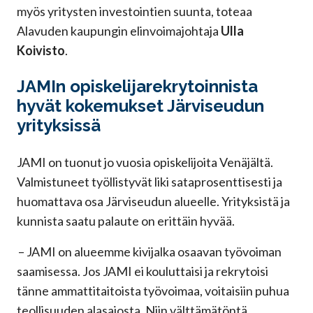
myös yritysten investointien suunta, toteaa
Alavuden kaupungin elinvoimajohtaja
Ulla
Koivisto
.
JAMIn opiskelijarekrytoinnista
hyvät kokemukset Järviseudun
yrityksissä
JAMI on tuonut jo vuosia opiskelijoita Venäjältä.
Valmistuneet työllistyvät liki sataprosenttisesti ja
huomattava osa Järviseudun alueelle. Yrityksistä ja
kunnista saatu palaute on erittäin hyvää.
– JAMI on alueemme kivijalka osaavan työvoiman
saamisessa. Jos JAMI ei kouluttaisi ja rekrytoisi
tänne ammattitaitoista työvoimaa, voitaisiin puhua
teollisuuden alasajosta. Niin välttämätöntä