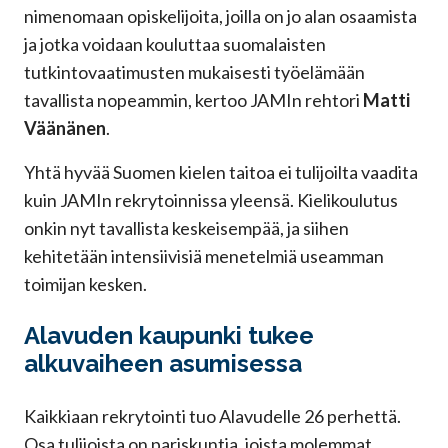
nimenomaan opiskelijoita, joilla on jo alan osaamista
ja jotka voidaan kouluttaa suomalaisten
tutkintovaatimusten mukaisesti työelämään
tavallista nopeammin, kertoo JAMIn rehtori
Matti
Väänänen
.
Yhtä hyvää Suomen kielen taitoa ei tulijoilta vaadita
kuin JAMIn rekrytoinnissa yleensä. Kielikoulutus
onkin nyt tavallista keskeisempää, ja siihen
kehitetään intensiivisiä menetelmiä useamman
toimijan kesken.
Alavuden kaupunki tukee
alkuvaiheen asumisessa
Kaikkiaan rekrytointi tuo Alavudelle 26 perhettä.
Osa tulijoista on pariskuntia, joista molemmat