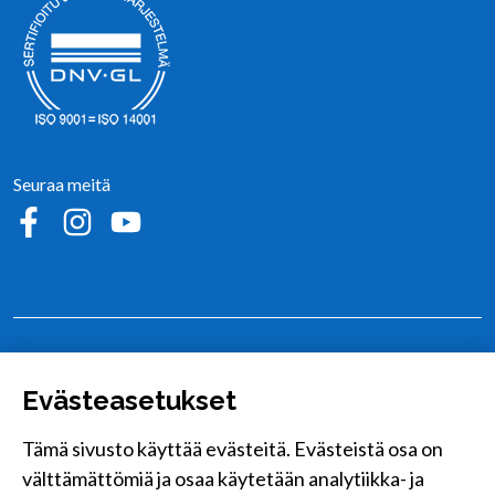
Seuraa meitä
Sosiaalinen media: facebook
Sosiaalinen media: instagram
Sosiaalinen media: youtube
Alajärvi
Hoiskontie 25, 62900 Alajärvi
Evästeasetukset
Kurejoki
Tämä sivusto käyttää evästeitä. Evästeistä osa on
Kurejoentie 390, 62710 Kurejoki
välttämättömiä ja osaa käytetään analytiikka- ja