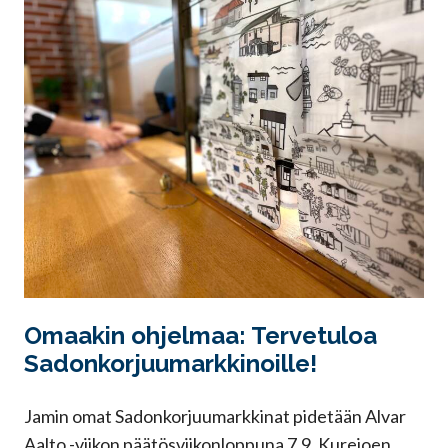
Omaakin ohjelmaa: Tervetuloa
Sadonkorjuumarkkinoille!
Jamin omat Sadonkorjuumarkkinat pidetään Alvar
Aalto -viikon päätösviikonloppuna 7.9. Kurejoen