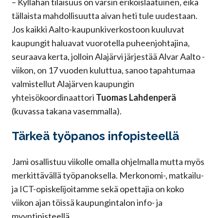
– Kyllähän tilaisuus on varsin erikoislaatuinen, eikä
tällaista mahdollisuutta aivan heti tule uudestaan.
Jos kaikki Aalto-kaupunkiverkostoon kuuluvat
kaupungit haluavat vuorotella puheenjohtajina,
seuraava kerta, jolloin Alajärvi järjestää Alvar Aalto -
viikon, on 17 vuoden kuluttua, sanoo tapahtumaa
valmistellut Alajärven kaupungin
yhteisökoordinaattori
Tuomas Lahdenperä
(kuvassa takana vasemmalla).
Tärkeä työpanos infopisteellä
Jami osallistuu viikolle omalla ohjelmalla mutta myös
merkittävällä työpanoksella. Merkonomi-, matkailu-
ja ICT-opiskelijoitamme sekä opettajia on koko
viikon ajan töissä kaupungintalon info- ja
myyntipisteellä.