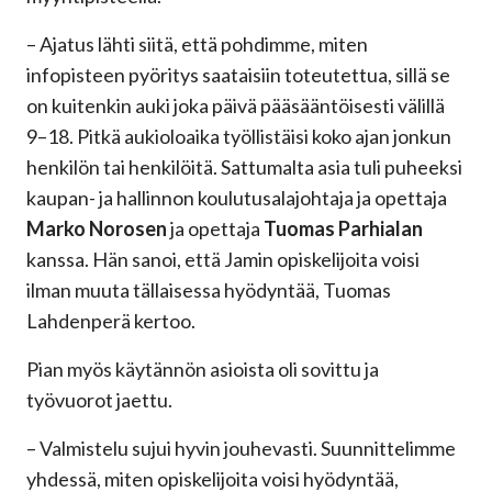
– Ajatus lähti siitä, että pohdimme, miten
infopisteen pyöritys saataisiin toteutettua, sillä se
on kuitenkin auki joka päivä pääsääntöisesti välillä
9–18. Pitkä aukioloaika työllistäisi koko ajan jonkun
henkilön tai henkilöitä. Sattumalta asia tuli puheeksi
kaupan- ja hallinnon koulutusalajohtaja ja opettaja
Marko Norosen
ja opettaja
Tuomas Parhialan
kanssa. Hän sanoi, että Jamin opiskelijoita voisi
ilman muuta tällaisessa hyödyntää, Tuomas
Lahdenperä kertoo.
Pian myös käytännön asioista oli sovittu ja
työvuorot jaettu.
– Valmistelu sujui hyvin jouhevasti. Suunnittelimme
yhdessä, miten opiskelijoita voisi hyödyntää,