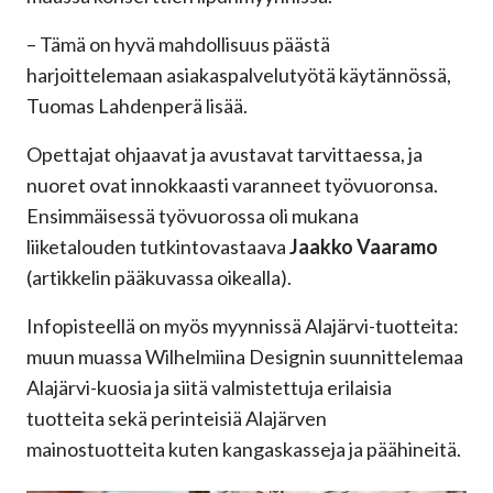
– Tämä on hyvä mahdollisuus päästä
harjoittelemaan asiakaspalvelutyötä käytännössä,
Tuomas Lahdenperä lisää.
Opettajat ohjaavat ja avustavat tarvittaessa, ja
nuoret ovat innokkaasti varanneet työvuoronsa.
Ensimmäisessä työvuorossa oli mukana
liiketalouden tutkintovastaava
Jaakko Vaaramo
(artikkelin pääkuvassa oikealla).
Infopisteellä on myös myynnissä Alajärvi-tuotteita:
muun muassa Wilhelmiina Designin suunnittelemaa
Alajärvi-kuosia ja siitä valmistettuja erilaisia
tuotteita sekä perinteisiä Alajärven
mainostuotteita kuten kangaskasseja ja päähineitä.