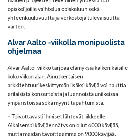
Näiden projektien tekeminen yhdessä tuo
opiskelijoille vaihtelua opiskeluun sekä
yhteenkuuluvuutta ja verkostoja tulevaisuutta
varten.
Alvar Aalto -viikolla monipuolista
ohjelmaa
Alvar Aalto -viikko tarjoaa elämyksiä kaikenikäisille
koko viikon ajan. Ainutkertaisen
arkkitehtuurikeskittymän lisäksi kävijä voi nauttia
erilaisista konserteista ja luennoista uniikeissa
ympäristöissä sekä myyntitapahtumista.
– Toivottavasti ihmiset lähtevät liikkeelle.
Aikaisempi kävijäennätys on ollut 6000 kävijää,
mutta meidän tavoitteemme on 9000 kävijää.