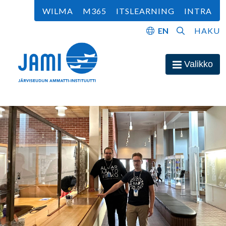
Siirry sisältöön
WILMA
M365
ITSLEARNING
INTRA
EN
HAKU
Etusivu
Valikko
Avaa