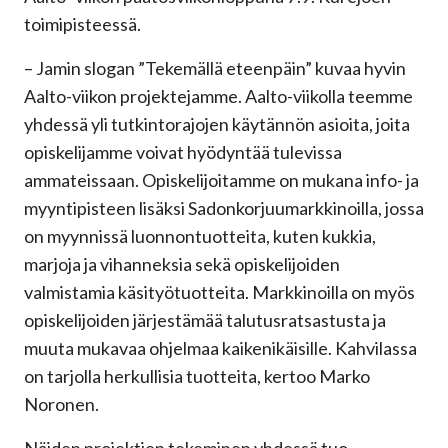
toimipisteessä.
– Jamin slogan ”Tekemällä eteenpäin” kuvaa hyvin
Aalto-viikon projektejamme. Aalto-viikolla teemme
yhdessä yli tutkintorajojen käytännön asioita, joita
opiskelijamme voivat hyödyntää tulevissa
ammateissaan. Opiskelijoitamme on mukana info- ja
myyntipisteen lisäksi Sadonkorjuumarkkinoilla, jossa
on myynnissä luonnontuotteita, kuten kukkia,
marjoja ja vihanneksia sekä opiskelijoiden
valmistamia käsityötuotteita. Markkinoilla on myös
opiskelijoiden järjestämää talutusratsastusta ja
muuta mukavaa ohjelmaa kaikenikäisille. Kahvilassa
on tarjolla herkullisia tuotteita, kertoo Marko
Noronen.