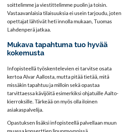
soittelimme ja viestittelimme puolin ja toisin.
Vastaavanlaisia tilaisuuksia ei usein tarjoudu, joten
opettajat lähtivät heti innolla mukaan, Tuomas
Lahdenperä jatkaa.
Mukava tapahtuma tuo hyvää
kokemusta
Infopisteellä työskentelevien ei tarvitse osata
kertoa Alvar Aallosta, mutta pitää tietää, mitä
missäkin tapahtuu ja milloin sekä opastaa
tarvittaessa kävijöitä esimerkiksi ohjatuille Aalto-
kierroksille. Tärkeää on myös olla iloinen
asiakaspalvelija.
Opastuksen lisäksi infopisteellä palvellaan muun
muassa konserttien lipunmyynnissä.