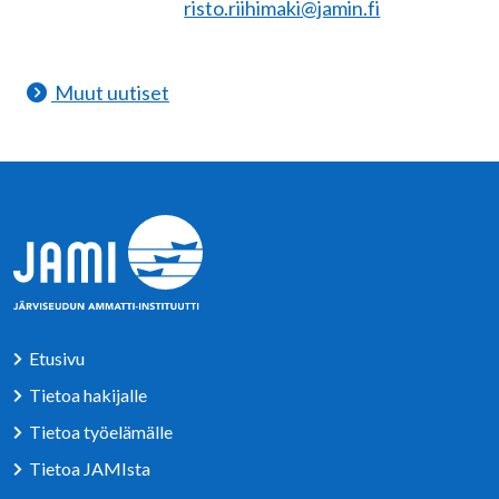
risto.riihimaki@jamin.fi
Muut uutiset
Etusivu
Tietoa hakijalle
Tietoa työelämälle
Tietoa JAMIsta