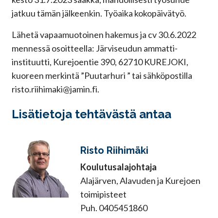
jatkuu tämän jälkeenkin. Työaika kokopäivätyö.
Lähetä vapaamuotoinen hakemus ja cv 30.6.2022
mennessä osoitteella: Järviseudun ammatti-
instituutti, Kurejoentie 390, 62710 KUREJOKI,
kuoreen merkintä ”Puutarhuri ” tai sähköpostilla
risto.riihimaki@jamin.fi.
Lisätietoja tehtävästä antaa
Risto Riihimäki
Koulutusalajohtaja
Alajärven, Alavuden ja Kurejoen
toimipisteet
Puh. 0405451860