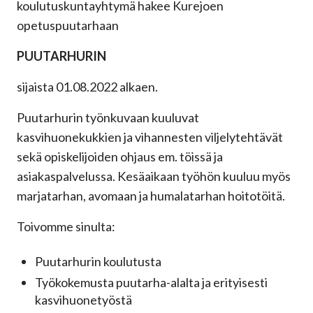
koulutuskuntayhtymä hakee Kurejoen
opetuspuutarhaan
PUUTARHURIN
sijaista 01.08.2022 alkaen.
Puutarhurin työnkuvaan kuuluvat
kasvihuonekukkien ja vihannesten viljelytehtävät
sekä opiskelijoiden ohjaus em. töissä ja
asiakaspalvelussa. Kesäaikaan työhön kuuluu myös
marjatarhan, avomaan ja humalatarhan hoitotöitä.
Toivomme sinulta:
Puutarhurin koulutusta
Työkokemusta puutarha-alalta ja erityisesti
kasvihuonetyöstä