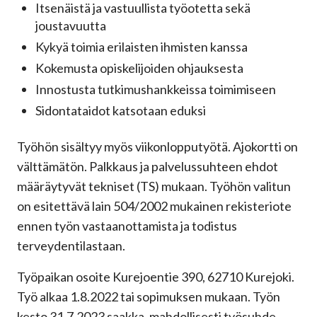
Itsenäistä ja vastuullista työotetta sekä
joustavuutta
Kykyä toimia erilaisten ihmisten kanssa
Kokemusta opiskelijoiden ohjauksesta
Innostusta tutkimushankkeissa toimimiseen
Sidontataidot katsotaan eduksi
Työhön sisältyy myös viikonlopputyötä. Ajokortti on
välttämätön. Palkkaus ja palvelussuhteen ehdot
määräytyvät tekniset (TS) mukaan. Työhön valitun
on esitettävä lain 504/2002 mukainen rekisteriote
ennen työn vastaanottamista ja todistus
terveydentilastaan.
Työpaikan osoite Kurejoentie 390, 62710 Kurejoki.
Työ alkaa 1.8.2022 tai sopimuksen mukaan. Työn
kesto 31.7.2023 saakka, mahdollisesti työsuhde