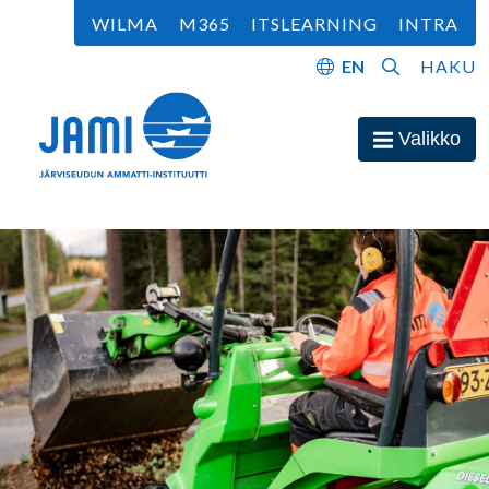
Siirry sisältöön
WILMA
M365
ITSLEARNING
INTRA
EN
HAKU
Etusivu
Valikko
Avaa