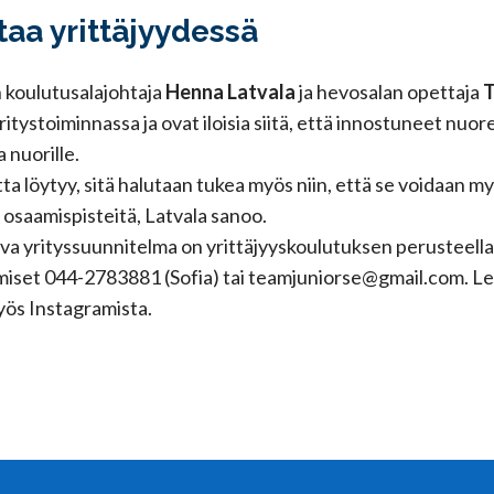
aa yrittäjyydessä
 koulutusalajohtaja
Henna Latvala
ja hevosalan opettaja
T
itystoiminnassa ja ovat iloisia siitä, että innostuneet nuor
a nuorille.
utta löytyy, sitä halutaan tukea myös niin, että se voidaan m
s osaamispisteitä, Latvala sanoo.
va yrityssuunnitelma on yrittäjyyskoulutuksen perusteella
umiset 044-2783881 (Sofia) tai teamjuniorse@gmail.com. Lei
ös Instagramista.