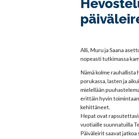
Hevostel
päiväleir
Alli, Muru ja Saana aset
nopeasti tutkimassa ka
Nämä kolme rauhallista 
porukassa, lasten ja aik
mielellään puuhastelemaa
erittäin hyvin toimintaan
kehittäneet.
Hepat ovat rapsutettavin
vuotiaille suunnatuilla Te
Päiväleirit saavat jatkoa