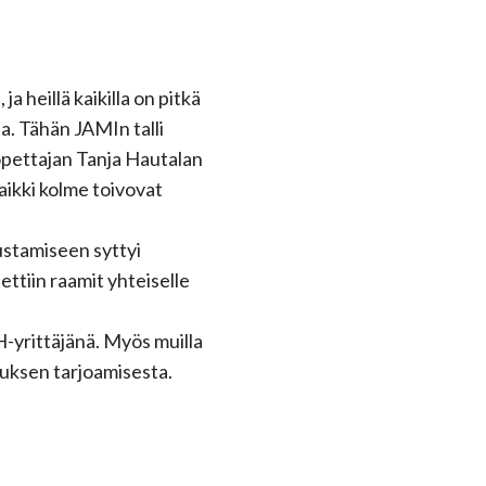
a heillä kaikilla on pitkä
. Tähän JAMIn talli
opettajan Tanja Hautalan
aikki kolme toivovat
ustamiseen syttyi
ttiin raamit yhteiselle
H-yrittäjänä. Myös muilla
uksen tarjoamisesta.