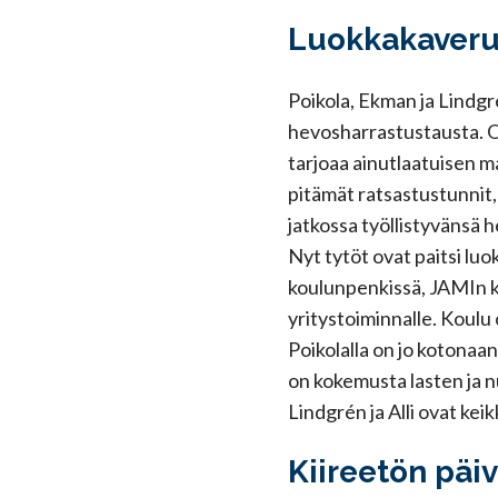
Luokkakaverus
Poikola, Ekman ja Lindgré
hevosharrastustausta. O
tarjoaa ainutlaatuisen 
pitämät ratsastustunnit,
jatkossa työllistyvänsä 
Nyt tytöt ovat paitsi lu
koulunpenkissä, JAMIn ko
yritystoiminnalle. Koulu
Poikolalla on jo kotonaa
on kokemusta lasten ja 
Lindgrén ja Alli ovat kei
Kiireetön pä