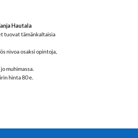
anja Hautala
et tuovat tämänkaltaisia
yös nivoa osaksi opintoja,
 jo muhimassa.
rin hinta 80 e.