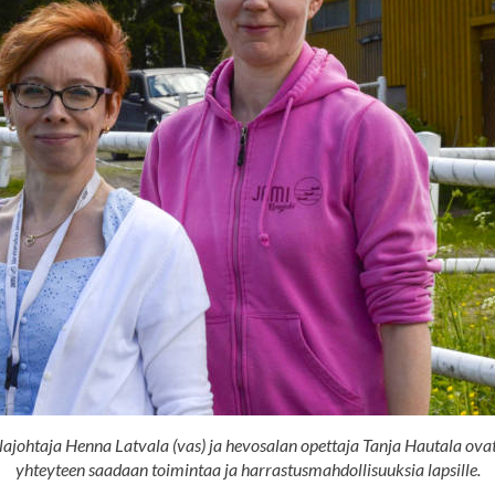
ohtaja Henna Latvala (vas) ja hevosalan opettaja Tanja Hautala ovat ilo
yhteyteen saadaan toimintaa ja harrastusmahdollisuuksia lapsille.