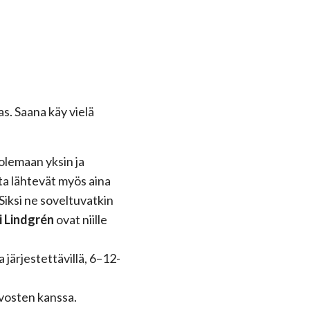
s. Saana käy vielä
olemaan yksin ja
ta lähtevät myös aina
Siksi ne soveltuvatkin
i Lindgrén
ovat niille
järjestettävillä, 6–12-
evosten kanssa.