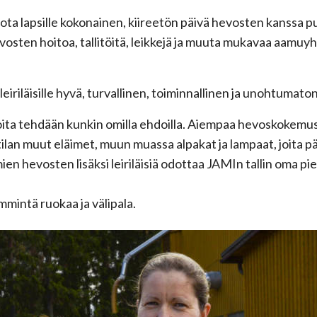
jota lapsille kokonainen, kiireetön päivä hevosten kanssa p
evosten hoitoa, tallitöitä, leikkejä ja muuta mukavaa aamu
leiriläisille hyvä, turvallinen, toiminnallinen ja unohtumat
oita tehdään kunkin omilla ehdoilla. Aiempaa hevoskokemusta
tilan muut eläimet, muun muassa alpakat ja lampaat, joita p
en hevosten lisäksi leiriläisiä odottaa JAMIn tallin oma pi
ämmintä ruokaa ja välipala.