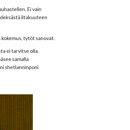
uuhastellen. Ei vain
yhdeksästä iltakuuteen
on kokemus, tytöt sanovat.
 ei tarvitse olla.
ääsee samalla
eni shetlanninponi