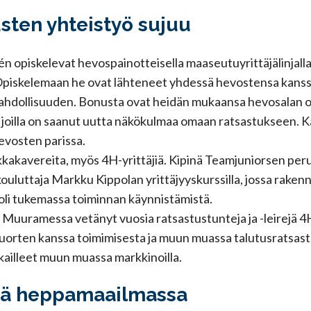
ten yhteistyö sujuu
n opiskelevat hevospainotteisella maaseutuyrittäjälinjalla, j
piskelemaan he ovat lähteneet yhdessä hevostensa kanssa
mahdollisuuden. Bonusta ovat heidän mukaansa hevosalan 
 joilla on saanut uutta näkökulmaa omaan ratsastukseen. K
hevosten parissa.
okkakavereita, myös 4H-yrittäjiä. Kipinä Teamjuniorsen per
uluttaja Markku Kippolan yrittäjyyskurssilla, jossa rakenne
 oli tukemassa toiminnan käynnistämistä.
n Muuramessa vetänyt vuosia ratsastustunteja ja -leirejä 4
nuorten kanssa toimimisesta ja muun muassa talutusratsast
kkailleet muun muassa markkinoilla.
ivä heppamaailmassa