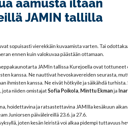
ua aamusta iltaan
eillä JAMIN tallilla
tuvat sopuisasti vierekkäin kuvaamista varten. Tai odottakaa
meran ennen kuin valokuvaa päästään ottamaan.
heppakaunotarta JAMIn tallissa Kurejoella ovat tottuneet 
uisten kanssa. Ne nauttivat hevoskavereiden seurasta, mut
n ihmisten kanssa. Ne eivät hötkyile ja säikähdä turhista. 
, jota niiden omistajat
Sofia Poikola
,
Minttu Ekman
ja
Inar
a, hoidettavina ja ratsastettavina JAMIlla kesäkuun aikana 
am Juniorsen päiväleireillä 23.6. ja 27.6.
 syksyllä, joten kesän leiristä voi alkaa pidempi tuttavuus h