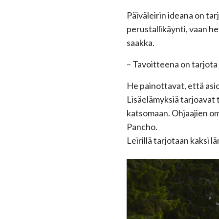
Päiväleirin ideana on tar
perustallikäynti, vaan h
saakka.
– Tavoitteena on tarjota 
He painottavat, että asi
Lisäelämyksiä tarjoavat 
katsomaan. Ohjaajien omi
Pancho.
Leirillä tarjotaan kaksi l